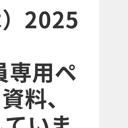
）2025
員専用ペ
、資料、
していま