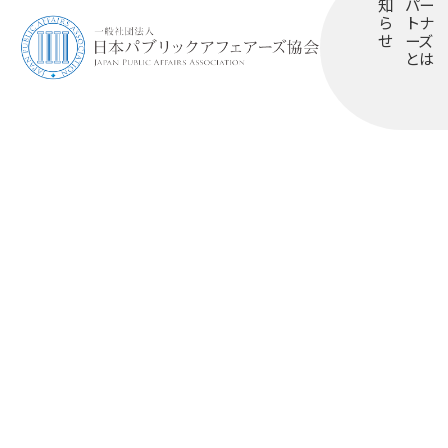
知
パー
ら
トナ
せ
ーズ
とは